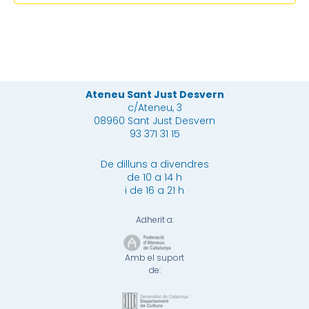
Ateneu Sant Just Desvern
c/Ateneu, 3
08960 Sant Just Desvern
93 371 31 15
De dilluns a divendres
de 10 a 14 h
i de 16 a 21 h
Adherit a:
Amb el suport
de: