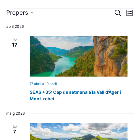
Navegació
Nave
Propers
Cerca
Llista
visual
de
Selecciona
una
abril 2026
i
visua
data.
cerca
Esde
DV
d'Esdevenim
17
17 abril
a
19 abril
SEAS +35: Cap de setmana a la Vall d’Àger i
Mont-rebei
maig 2026
DJ
7