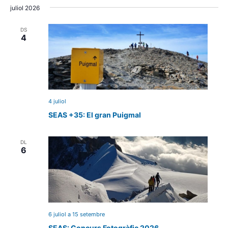
juliol 2026
DS
4
4 juliol
SEAS +35: El gran Puigmal
DL
6
6 juliol
a
15 setembre
SEAS: Concurs Fotogràfic 2026