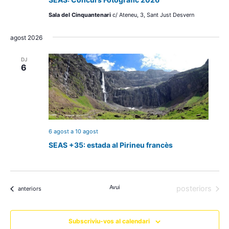
Sala del Cinquantenari
c/ Ateneu, 3, Sant Just Desvern
agost 2026
DJ
6
6 agost
a
10 agost
SEAS +35: estada al Pirineu francès
Avui
Esdeveniment
posteriors
Esdeveniments
anteriors
Subscriviu-vos al calendari