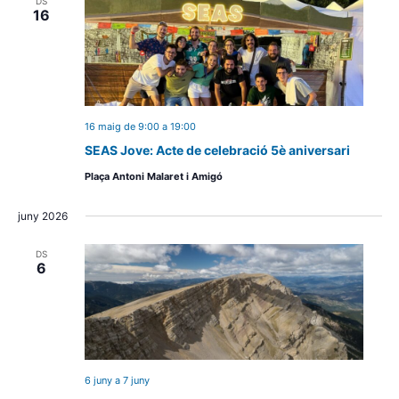
DS
16
16 maig de 9:00
a
19:00
SEAS Jove: Acte de celebració 5è aniversari
Plaça Antoni Malaret i Amigó
juny 2026
DS
6
6 juny
a
7 juny