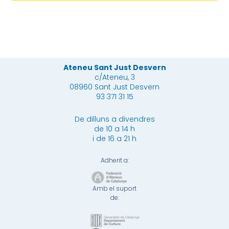
Ateneu Sant Just Desvern
c/Ateneu, 3
08960 Sant Just Desvern
93 371 31 15
De dilluns a divendres
de 10 a 14 h
i de 16 a 21 h
Adherit a:
Amb el suport
de: