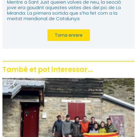
s
Mentre a Sant Just queien volves de neu, la secció
jove era gaudint aquestes vistes des del pic de La
t
Miranda. La primera sortida que s’ha fet com a la
meitat meridional de Catalunya
a
g
Torna enrere
r
a
m
També et pot interessar...