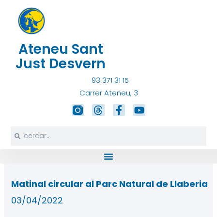
Vés
al
contingut
Ateneu Sant
Just Desvern
93 371 31 15
Carrer Ateneu, 3
T
F
Y
h
a
o
r
c
u
Search
Search
e
e
t
a
b
u
d
o
b
s
o
e
k
Matinal circular al Parc Natural de Llaberia
-
f
03/04/2022