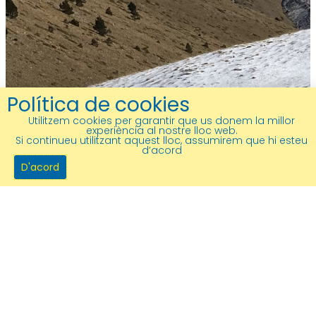
Política de cookies
Utilitzem cookies per garantir que us donem la millor
experiència al nostre lloc web.
Si continueu utilitzant aquest lloc, assumirem que hi esteu
d’acord
D'acord
Ateneu Sant Just Desvern
c/Ateneu, 3
08960 Sant Just Desvern
93 371 31 15