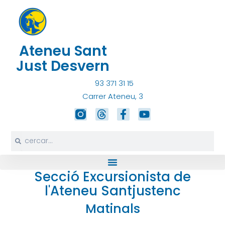
Vés
al
contingut
Ateneu Sant
Just Desvern
93 371 31 15
Carrer Ateneu, 3
T
F
Y
h
a
o
r
c
u
Search
Search
e
e
t
a
b
u
d
o
b
s
o
e
Secció Excursionista de
k
l'Ateneu Santjustenc
-
f
Matinals