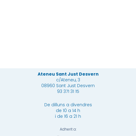
Sortida
Sortides
de
Caminada
a la
veterans
popular
neu
Més
Més
Més
Ateneu Sant Just Desvern
c/Ateneu, 3
08960 Sant Just Desvern
93 371 31 15
De dilluns a divendres
de 10 a 14 h
i de 16 a 21 h
Adherit a: