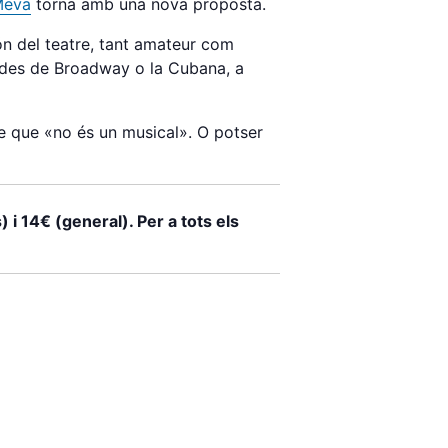
Meva
torna amb una nova proposta.
ón del teatre, tant amateur com
s des de Broadway o la Cubana, a
le que «no és un musical». O potser
 i 14€ (general). Per a tots els