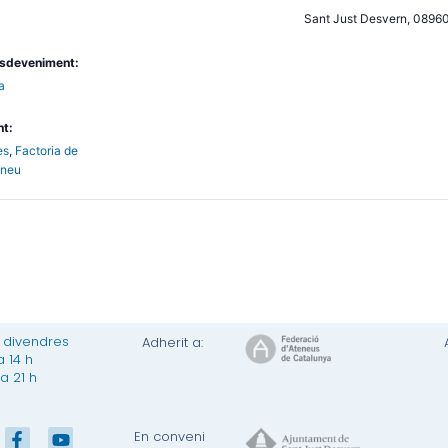
Sant Just Desvern
,
0896
Esdeveniment:
a
nt:
es
,
Factoria de
eneu
a divendres
Adherit a:
a 14 h
 a 21 h
F
Y
En conveni