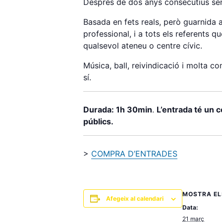
Després de dos anys consecutius se
Basada en fets reals, però guarnida 
professional, i a tots els referents
qualsevol ateneu o centre cívic.
Música, ball, reivindicació i molta c
sí.
Durada: 1h 30min
.
L’entrada té un c
públics.
>
COMPRA D’ENTRADES
MOSTRA EL
Afegeix al calendari
Data:
21 març