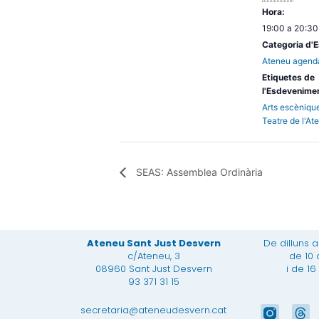
Hora:
19:00 a 20:30
Categoria d'
Ateneu agend
Etiquetes de
l'Esdevenime
Arts escèniqu
Teatre de l'At
SEAS: Assemblea Ordinària
Ateneu Sant Just Desvern
De dilluns 
c/Ateneu, 3
de 10 
08960 Sant Just Desvern
i de 16
93 371 31 15
T
secretaria@ateneudesvern.cat