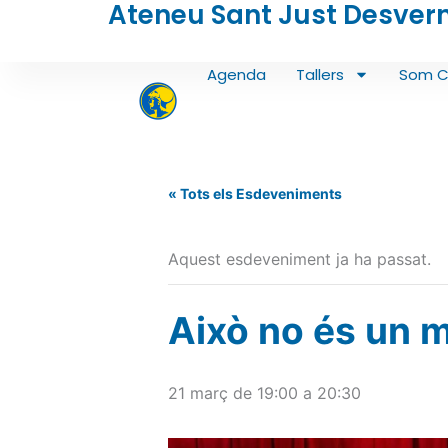
Ateneu Sant Just Desver
Vés
al
contingut
Agenda
Tallers
Som C
« Tots els Esdeveniments
Aquest esdeveniment ja ha passat.
Això no és un m
21 març de 19:00
a
20:30