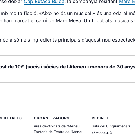
nse deixar
Cap Butaca Buida
, la companyia resident
Mare 
amb molta ficció, «Això no és un musical!» és una oda al m
 que han marcat el camí de Mare Meva. Un tribut als musical
omèdia són els ingredients principals d’aquest nou espectac
ost de 10€ (socis i sòcies de l’Ateneu i menors de 30 anys)
S DETALLS
ORGANITZADORS
RECINTE
Àrea d’Activitats de l’Ateneu
Sala del Cinquantenari
Factoria de Teatre de l’Ateneu
c/ Ateneu, 3