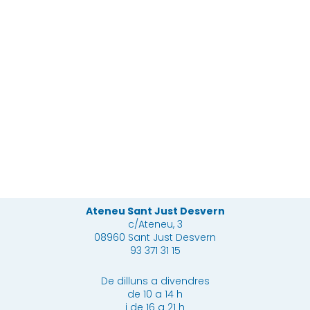
SEAS
CorAggio
Infantil
Escacs
Ateneu Sant Just Desvern
c/Ateneu, 3
08960 Sant Just Desvern
93 371 31 15
De dilluns a divendres
de 10 a 14 h
i de 16 a 21 h