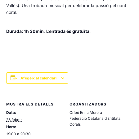
Vallès). Una trobada musical per celebrar la passió pel cant
coral.
Durada: 1h 30min
.
L’entrada és gratuïta.
Afegeix al calendari
MOSTRA ELS DETALLS
ORGANITZADORS
Data:
Orfeó Enric Morera
Federació Catalana d’Entitats
28 febrer
Corals
Hora:
19:00 a 20:30