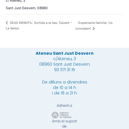
c/ Ateneu, 3
Sant Just Desvern
,
08960
Espectacle familiar: Us
SEAS INFANTIL: Sortida a la neu: Tuixent –
La Vansa
convidem!
Ateneu Sant Just Desvern
c/Ateneu, 3
08960 Sant Just Desvern
93 371 31 15
De dilluns a divendres
de 10 a 14 h
i de 16 a 21 h
Adherit a:
Amb el suport
de: