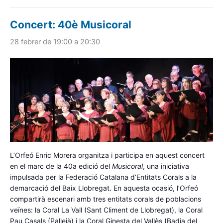
Concert: 40è Musicoral
28 febrer de 19:00
a
20:30
L’Orfeó Enric Morera organitza i participa en aquest concert
en el marc de la 40a edició del
Musicoral
, una iniciativa
impulsada per la Federació Catalana d’Entitats Corals a la
demarcació del Baix Llobregat. En aquesta ocasió, l’Orfeó
compartirà escenari amb tres entitats corals de poblacions
veïnes: la Coral La Vall (Sant Climent de Llobregat), la Coral
Pau Casals (Pallejà) i la Coral Ginesta del Vallès (Badia del