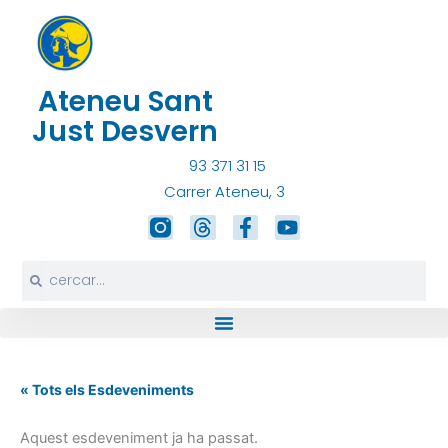
Vés
al
contingut
Ateneu Sant
Just Desvern
93 371 31 15
Carrer Ateneu, 3
T
F
Y
h
a
o
r
c
u
Search
Search
e
e
t
a
b
u
d
o
b
s
o
e
k
-
« Tots els Esdeveniments
f
Aquest esdeveniment ja ha passat.