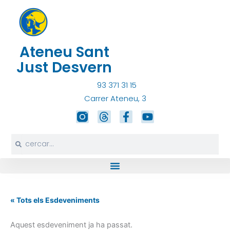
Vés
al
contingut
Ateneu Sant
Just Desvern
93 371 31 15
Carrer Ateneu, 3
T
F
Y
h
a
o
r
c
u
Search
Search
e
e
t
a
b
u
d
o
b
s
o
e
k
-
« Tots els Esdeveniments
f
Aquest esdeveniment ja ha passat.