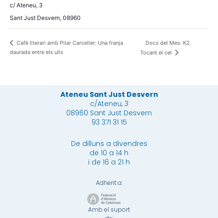
c/ Ateneu, 3
Sant Just Desvern
,
08960
Docs del Mes: K2.
Cafè literari amb Pilar Carceller: Una franja
daurada entre els ulls
Tocant el cel
Ateneu Sant Just Desvern
c/Ateneu, 3
08960 Sant Just Desvern
93 371 31 15
De dilluns a divendres
de 10 a 14 h
i de 16 a 21 h
Adherit a:
Amb el suport