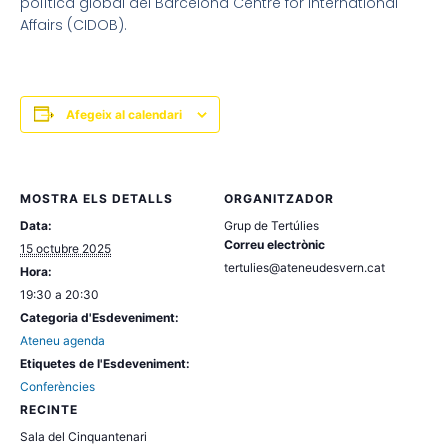
política global del Barcelona Centre for International
Affairs (CIDOB).
Afegeix al calendari
MOSTRA ELS DETALLS
ORGANITZADOR
Data:
Grup de Tertúlies
Correu electrònic
15 octubre 2025
tertulies@ateneudesvern.cat
Hora:
19:30 a 20:30
Categoria d'Esdeveniment:
Ateneu agenda
Etiquetes de l'Esdeveniment:
Conferències
RECINTE
Sala del Cinquantenari