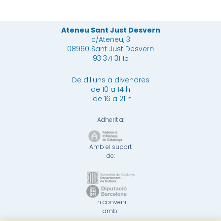
Ateneu Sant Just Desvern
c/Ateneu, 3
08960 Sant Just Desvern
93 371 31 15
De dilluns a divendres
de 10 a 14 h
i de 16 a 21 h
Adherit a:
Amb el suport
de:
En conveni
amb: