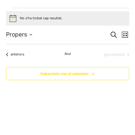
No s'ha trobat cap resultat.
Avís
Navegació
Nave
Propers
Cerca
Llista
visual
de
Selecciona
una
i
visua
data.
Avui
Esdeveniment
posteriors
Esdeveniments
anteriors
cerca
Esde
d'Esdevenim
Subscriviu-vos al calendari