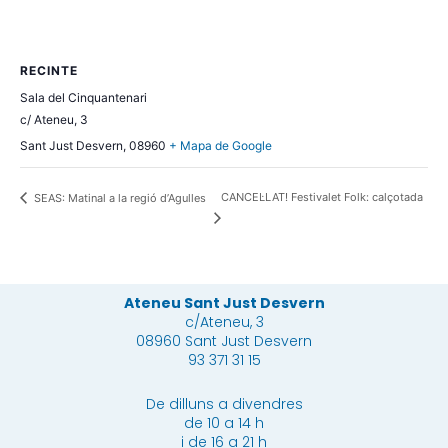
RECINTE
Sala del Cinquantenari
c/ Ateneu, 3
Sant Just Desvern
,
08960
+ Mapa de Google
CANCEL·LAT! Festivalet Folk: calçotada
SEAS: Matinal a la regió d’Agulles
Ateneu Sant Just Desvern
c/Ateneu, 3
08960 Sant Just Desvern
93 371 31 15
De dilluns a divendres
de 10 a 14 h
i de 16 a 21 h