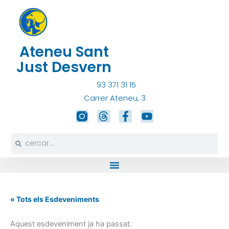
Vés
al
contingut
Ateneu Sant
Just Desvern
93 371 31 15
Carrer Ateneu, 3
T
F
Y
h
a
o
r
c
u
Search
Search
e
e
t
a
b
u
d
o
b
s
o
e
k
-
« Tots els Esdeveniments
f
Aquest esdeveniment ja ha passat.