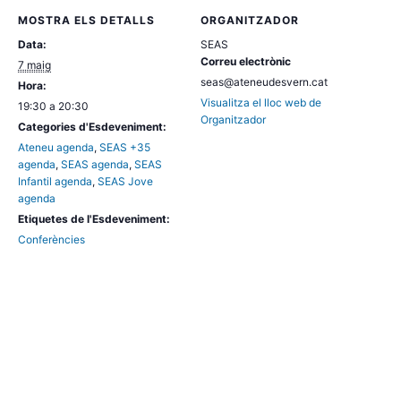
MOSTRA ELS DETALLS
ORGANITZADOR
Data:
SEAS
Correu electrònic
7 maig
seas@ateneudesvern.cat
Hora:
Visualitza el lloc web de
19:30 a 20:30
Organitzador
Categories d'Esdeveniment:
Ateneu agenda
,
SEAS +35
agenda
,
SEAS agenda
,
SEAS
Infantil agenda
,
SEAS Jove
agenda
Etiquetes de l'Esdeveniment:
Conferències