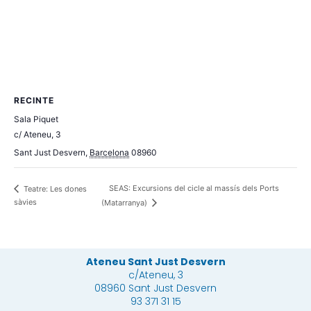
RECINTE
Sala Piquet
c/ Ateneu, 3
Sant Just Desvern
,
Barcelona
08960
SEAS: Excursions del cicle al massís dels Ports
Teatre: Les dones
sàvies
(Matarranya)
Ateneu Sant Just Desvern
c/Ateneu, 3
08960 Sant Just Desvern
93 371 31 15