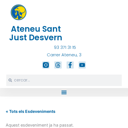
Vés
al
contingut
Ateneu Sant
Just Desvern
93 371 31 15
Carrer Ateneu, 3
T
F
Y
h
a
o
r
c
u
Search
Search
e
e
t
a
b
u
d
o
b
s
o
e
k
-
« Tots els Esdeveniments
f
Aquest esdeveniment ja ha passat.