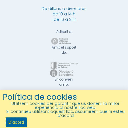
De dilluns a divendres
de 10 a 14 h
i de 16 a 21 h
Adherit a:
Amb el suport
de:
En conveni
amb:
Política de cookies
Utilitzem cookies per garantir que us donem la millor
experiència al nostre lloc web.
© 2026 Tots els drets reservats –
Política de Privacitat
Si continueu utilitzant aquest lloc, assumirem que hi esteu
–
Avís legal
–
Punt Lila
–
Política de venda i
d’acord
devolucions
–
Transparència
D'acord