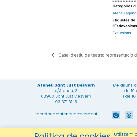
Categories d
Ateneu agend
Etiquetes de
l'Esdevenime
Excursions
Casal d’estiu de teatre: representació d
Ateneu Sant Just Desvern
De dilluns 
c/Ateneu, 3
de 10 
08960 Sant Just Desvern
i de 16
93 371 31 15
T
secretaria@ateneudesvern.cat
h
r
e
Política de cookies
© 2026 Tots els drets reservats 
Utilitzem 
a