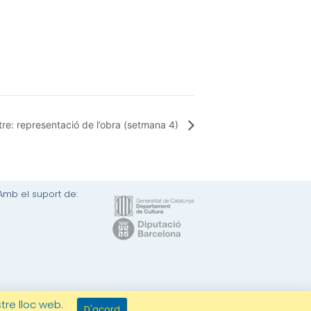
atre: representació de l’obra (setmana 4)
Amb el suport de:
da i devolucions
–
Transparència
tre lloc web.
D'acord