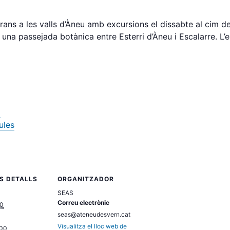
rans a les valls d’Àneu amb excursions el dissabte al cim de
 una passejada botànica entre Esterri d’Àneu i Escalarre. L’e
ó
ules
S DETALLS
ORGANITZADOR
SEAS
Correu electrònic
30
seas@ateneudesvern.cat
Visualitza el lloc web de
:00