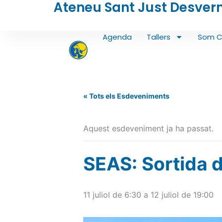
Ateneu Sant Just Desver
Vés
al
contingut
Agenda
Tallers
Som C
« Tots els Esdeveniments
Aquest esdeveniment ja ha passat.
SEAS: Sortida 
11 juliol de 6:30
a
12 juliol de 19:00