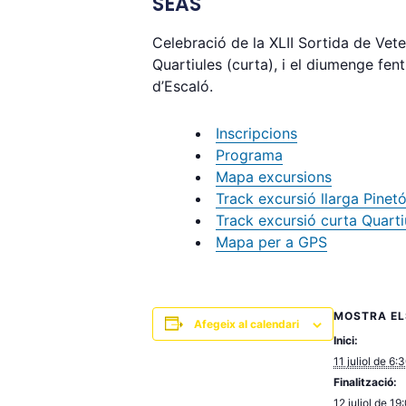
SEAS
Celebració de la XLII Sortida de Vete
Quartiules (curta), i el diumenge fent
d’Escaló.
Inscripcions
Programa
Mapa excursions
Track excursió llarga Pinet
Track excursió curta Quarti
Mapa per a GPS
MOSTRA EL
Afegeix al calendari
Inici:
11 juliol de 6:
Finalització:
12 juliol de 19