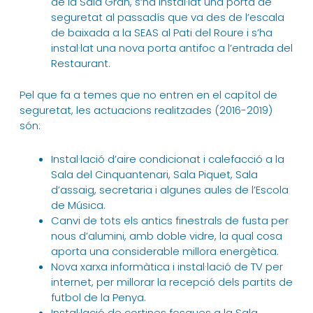
de la Sala Gran, s’ha instal·lat una porta de
seguretat al passadís que va des de l’escala
de baixada a la SEAS al Pati del Roure i s’ha
instal·lat una nova porta antifoc a l’entrada del
Restaurant.
Pel que fa a temes que no entren en el capítol de
seguretat, les actuacions realitzades (2016-2019)
són:
Instal·lació d’aire condicionat i calefacció a la
Sala del Cinquantenari, Sala Piquet, Sala
d’assaig, secretaria i algunes aules de l’Escola
de Música.
Canvi de tots els antics finestrals de fusta per
nous d’alumini, amb doble vidre, la qual cosa
aporta una considerable millora energètica.
Nova xarxa informàtica i instal·lació de TV per
internet, per millorar la recepció dels partits de
futbol de la Penya.
Instal·lació de cortines fosques a la Sala