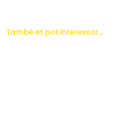
També et pot interessar...
Flaix
Història
històric
Arxiu