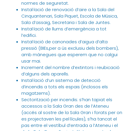
normes de seguretat.
Instal·lació de renovació d’aire a la Sala del
Cinquantenari, Sala Piquet, Escola de Música,
Sala d’assaig, Secretaria i Sala de Juntes.
Instal·lació de llums d’emergència a tot
l’edifici.
Instal·lació de canonades d’aigua d’alta
pressió (BIEs,per a ús exclusiu dels bombers),
amb mànegues que esperem que no calgui
usar mai.
Increment del nombre d’extintors i reubicació
d’alguns dels aparells.
Instal·lació d’un sistema de detecció
d’incendis a tots els espais (inclosos els
magatzems).
Sectorització per incendis: s’han tapiat els
accessos a la Sala Gran des de l’Ateneu
(accés al sostre de la Sala Gran i forats per on
es projectaven les pel·lícules), s’ha tancat el
pas entre el vestíbul d’entrada a l’Ateneu i el