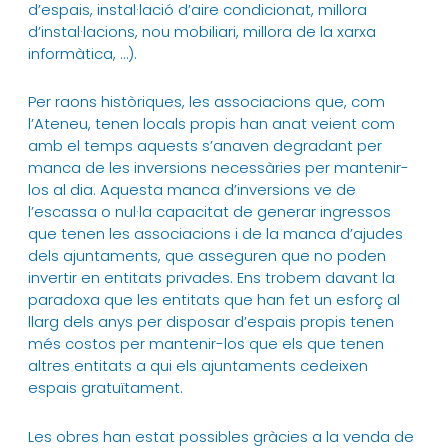
d’espais, instal·lació d’aire condicionat, millora
d’instal·lacions, nou mobiliari, millora de la xarxa
informàtica, …).
Per raons històriques, les associacions que, com
l’Ateneu, tenen locals propis han anat veient com
amb el temps aquests s’anaven degradant per
manca de les inversions necessàries per mantenir-
los al dia. Aquesta manca d’inversions ve de
l’escassa o nul·la capacitat de generar ingressos
que tenen les associacions i de la manca d’ajudes
dels ajuntaments, que asseguren que no poden
invertir en entitats privades. Ens trobem davant la
paradoxa que les entitats que han fet un esforç al
llarg dels anys per disposar d’espais propis tenen
més costos per mantenir-los que els que tenen
altres entitats a qui els ajuntaments cedeixen
espais gratuïtament.
Les obres han estat possibles gràcies a la venda de