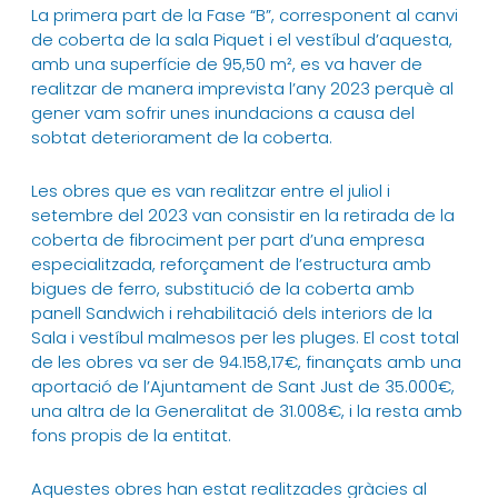
La primera part de la Fase “B”, corresponent al canvi
de coberta de la sala Piquet i el vestíbul d’aquesta,
amb una superfície de 95,50 m², es va haver de
realitzar de manera imprevista l’any 2023 perquè al
gener vam sofrir unes inundacions a causa del
sobtat deteriorament de la coberta.
Les obres que es van realitzar entre el juliol i
setembre del 2023 van consistir en la retirada de la
coberta de fibrociment per part d’una empresa
especialitzada, reforçament de l’estructura amb
bigues de ferro, substitució de la coberta amb
panell Sandwich i rehabilitació dels interiors de la
Sala i vestíbul malmesos per les pluges.
El cost total
de les obres va ser de 94.158,17€, finançats amb una
aportació de l’Ajuntament de
Sant Just de 35.000€,
una altra de la Generalitat de 31.008€, i la resta amb
fons propis de la entitat.
Aquestes obres han estat realitzades gràcies al