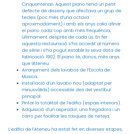
Cinquantenari. Aquest piano tenia un petit
defecte de disseny que afectava un grup de
tecles (poc més d’una octava
aproximadament) i amb els anys calia afinar
el piano cada cop amb més freqüència,
últimament després de cada ús. En fer
aquesta restauració s’ha accedit al número
de sèrie i s’ha pogut establir la seva data de
fabricació: 1902. El piano té, doncs, més anys
que lAteneu.
Arranjament dels lavabos de l’Escola de
Música.
Instal·lació d’un lavabo nou (adaptat per
minusvàlids) accessible des del vestíbul
principal.
Pintar la totalitat de l’edifici (espais interiors).
Adquisició d’un aspirador, una fregadora i un
carro per facilitar les tasques de neteja.
L’edifici de l’Ateneu ha estat fet en diverses etapes,