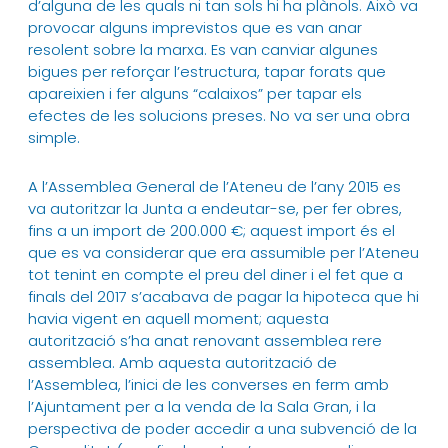
d’alguna de les quals ni tan sols hi ha plànols. Això va
provocar alguns imprevistos que es van anar
resolent sobre la marxa. Es van canviar algunes
bigues per reforçar l’estructura, tapar forats que
apareixien i fer alguns “calaixos” per tapar els
efectes de les solucions preses. No va ser una obra
simple.
A l’Assemblea General de l’Ateneu de l’any 2015 es
va autoritzar la Junta a endeutar-se, per fer obres,
fins a un import de 200.000 €; aquest import és el
que es va considerar que era assumible per l’Ateneu
tot tenint en compte el preu del diner i el fet que a
finals del 2017 s’acabava de pagar la hipoteca que hi
havia vigent en aquell moment; aquesta
autorització s’ha anat renovant assemblea rere
assemblea. Amb aquesta autorització de
l’Assemblea, l’inici de les converses en ferm amb
l’Ajuntament per a la venda de la Sala Gran, i la
perspectiva de poder accedir a una subvenció de la