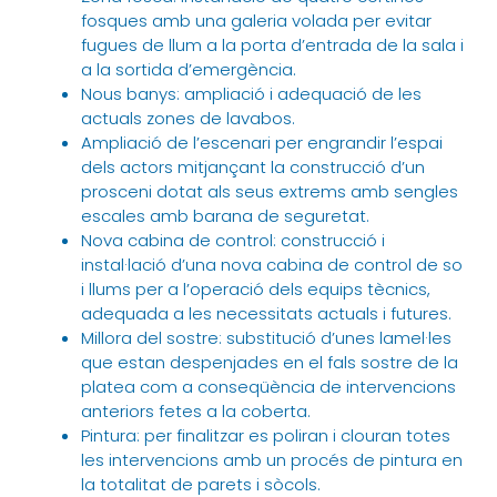
fosques amb una galeria volada per evitar
fugues de llum a la porta d’entrada de la sala i
a la sortida d’emergència.
Nous banys: ampliació i adequació de les
actuals zones de lavabos.
Ampliació de l’escenari per engrandir l’espai
dels actors mitjançant la construcció d’un
prosceni dotat als seus extrems amb sengles
escales amb barana de seguretat.
Nova cabina de control: construcció i
instal·lació d’una nova cabina de control de so
i llums per a l’operació dels equips tècnics,
adequada a les necessitats actuals i futures.
Millora del sostre: substitució d’unes lamel·les
que estan despenjades en el fals sostre de la
platea com a conseqüència de intervencions
anteriors fetes a la coberta.
Pintura: per finalitzar es poliran i clouran totes
les intervencions amb un procés de pintura en
la totalitat de parets i sòcols.