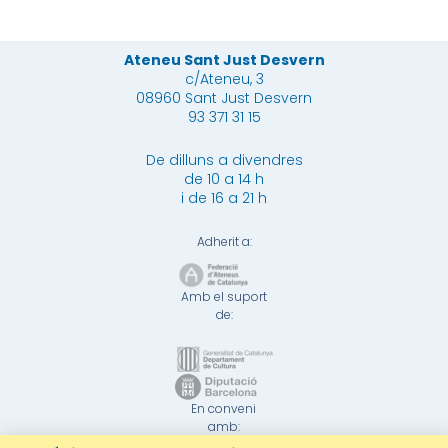
Ateneu Sant Just Desvern
c/Ateneu, 3
08960 Sant Just Desvern
93 371 31 15
De dilluns a divendres
de 10 a 14 h
i de 16 a 21 h
Adherit a:
Amb el suport
de:
En conveni
amb: