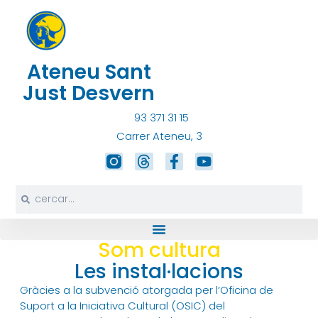
Vés
al
contingut
Ateneu Sant
Just Desvern
93 371 31 15
Carrer Ateneu, 3
T
F
Y
h
a
o
r
c
u
Search
Search
e
e
t
a
b
u
d
o
b
s
o
e
Som cultura
k
Les instal·lacions
-
f
Gràcies a la subvenció atorgada per l’Oficina de
Suport a la Iniciativa Cultural (OSIC) del