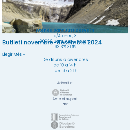
Ateneu Sant Just Desvern
c/Ateneu, 3
Butlletí novembre-desembre 2024
08960 Sant Just Desvern
93 371 31 15
Llegir Més »
De dilluns a divendres
de 10 a 14 h
i de 16 a 21 h
Adherit a:
Amb el suport
de: