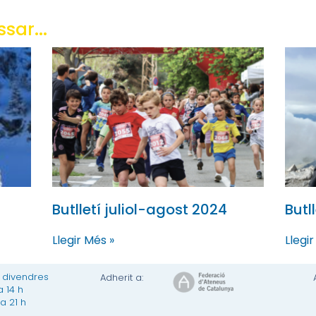
sar...
Butlletí juliol-agost 2024
Butl
Llegir Més »
Llegir
a divendres
Adherit a:
a 14 h
 a 21 h