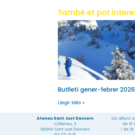
També et pot interes
Butlletí gener-febrer 2026
Llegir Més »
Ateneu Sant Just Desvern
De dilluns 
c/Ateneu, 3
de 10 
08960 Sant Just Desvern
i de 16
93 371 31 15