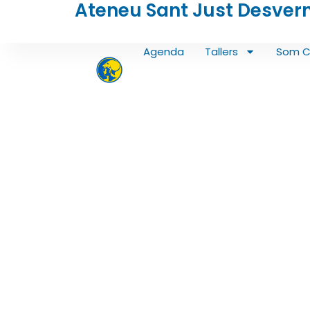
Ateneu Sant Just Desver
Vés
al
contingut
Agenda
Tallers
Som C