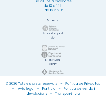
De dilluns a divendres
de 10 a 14 h
i de 16 a 21 h
Adherit a:
Amb el suport
de:
En conveni
amb:
© 2026 Tots els drets reservats –
Política de Privacitat
–
Avís legal
–
Punt Lila
–
Política de venda i
devolucions
–
Transparència