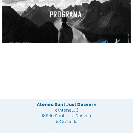
Ateneu Sant Just Desvern
c/Ateneu, 3
08960 Sant Just Desvern
93 371 31 15