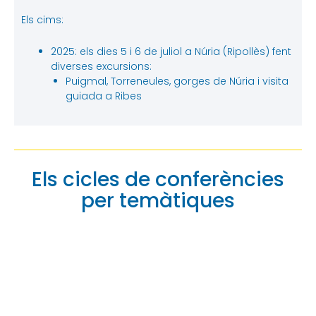
Els cims:
2025: els dies 5 i 6 de juliol a Núria (Ripollès) fent
diverses excursions:
Puigmal, Torreneules, gorges de Núria i visita
guiada a Ribes
Els cicles de conferències
per temàtiques
Catalunya
dins