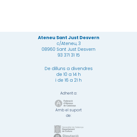
Més
Més
Més
Ateneu Sant Just Desvern
c/Ateneu, 3
08960 Sant Just Desvern
93 371 31 15
De dilluns a divendres
de 10 a 14 h
i de 16 a 21 h
Adherit a:
Amb el suport
de: