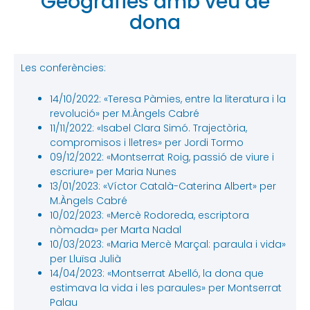
Geografies amb veu de
dona
Les conferències:
14/10/2022: «Teresa Pàmies, entre la literatura i la
revolució» per M.Àngels Cabré
11/11/2022: «Isabel Clara Simó. Trajectòria,
compromisos i lletres» per Jordi Tormo
09/12/2022: «Montserrat Roig, passió de viure i
escriure» per Maria Nunes
13/01/2023: «Víctor Català-Caterina Albert» per
M.Àngels Cabré
10/02/2023: «Mercè Rodoreda, escriptora
nòmada» per Marta Nadal
10/03/2023: «Maria Mercè Marçal: paraula i vida»
per Lluïsa Julià
14/04/2023: «Montserrat Abelló, la dona que
estimava la vida i les paraules» per Montserrat
Palau