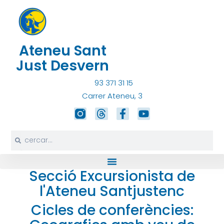
Vés
al
contingut
Ateneu Sant
Just Desvern
93 371 31 15
Carrer Ateneu, 3
T
F
Y
h
a
o
r
c
u
Search
Search
e
e
t
a
b
u
d
o
b
s
o
e
Secció Excursionista de
k
l'Ateneu Santjustenc
-
f
Cicles de conferències: