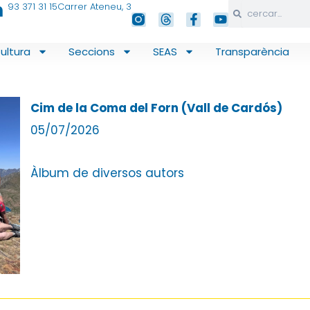
n
93 371 31 15
Carrer Ateneu, 3
Search
Search
T
F
Y
h
a
o
r
c
u
ultura
Seccions
SEAS
Transparència
e
e
t
a
b
u
d
o
b
s
o
e
k
Cim de la Coma del Forn (Vall de Cardós)
-
05/07/2026
f
Àlbum de diversos autors