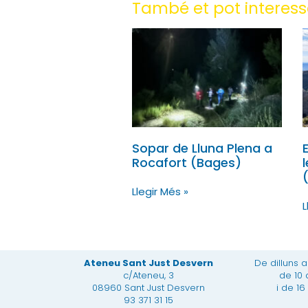
També et pot interessa
Sopar de Lluna Plena a
Rocafort (Bages)
Llegir Més »
L
Ateneu Sant Just Desvern
De dilluns 
c/Ateneu, 3
de 10 
08960 Sant Just Desvern
i de 16
93 371 31 15