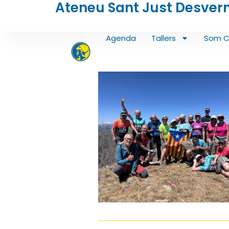
Ateneu Sant Just Desver
Vés
al
contingut
Agenda
Tallers
Som C