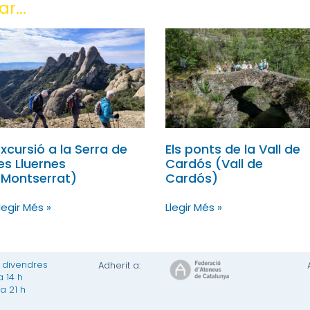
r...
Excursió a la Serra de
Els ponts de la Vall de
les Lluernes
Cardós (Vall de
(Montserrat)
Cardós)
legir Més »
Llegir Més »
a divendres
Adherit a:
a 14 h
 a 21 h