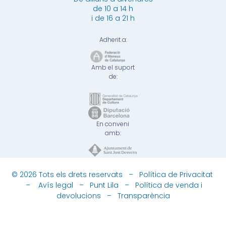
de 10 a 14 h
i de 16 a 21 h
Adherit a:
Amb el suport
de:
En conveni
amb:
© 2026 Tots els drets reservats –
Política de Privacitat
–
Avís legal
–
Punt Lila
–
Política de venda i
devolucions
–
Transparència