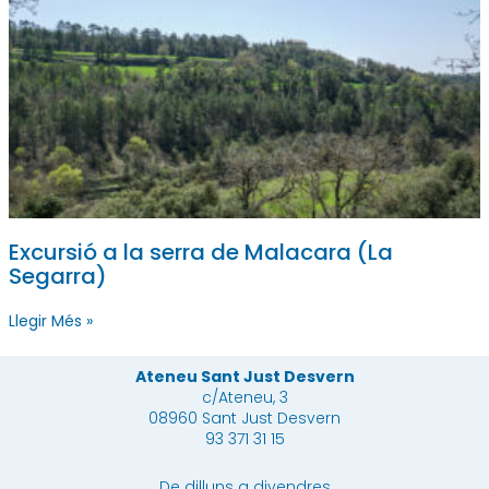
Excursió a la serra de Malacara (La
Segarra)
Llegir Més »
Ateneu Sant Just Desvern
c/Ateneu, 3
08960 Sant Just Desvern
93 371 31 15
De dilluns a divendres