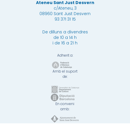
Ateneu Sant Just Desvern
c/Ateneu, 3
08960 Sant Just Desvern
93 371 31 15
De dilluns a divendres
de 10 a 14 h
i de 16 a 21 h
Adherit a:
Amb el suport
de:
En conveni
amb: