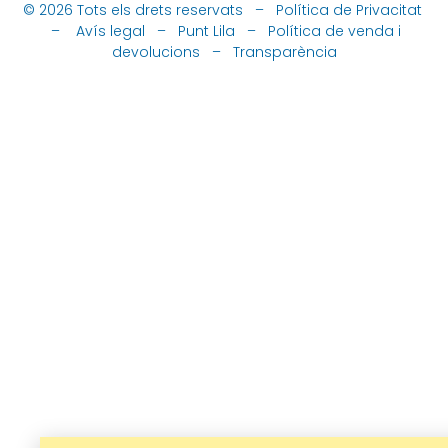
© 2026 Tots els drets reservats –
Política de Privacitat
–
Avís legal
–
Punt Lila
–
Política de venda i
devolucions
–
Transparència