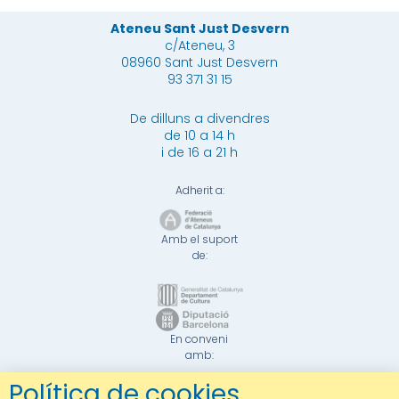
Ateneu Sant Just Desvern
c/Ateneu, 3
08960 Sant Just Desvern
93 371 31 15
De dilluns a divendres
de 10 a 14 h
i de 16 a 21 h
Adherit a:
Amb el suport
de:
En conveni
amb:
Política de cookies