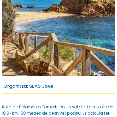
Camí de Ronda GR-92
Organitza: SEAS Jove
Palamós - Tamariu
17 de maig
Ruta de Palamós a Tamariu en un sol dia. La ruta és de
18.87 km i 88 metres de desnivell positiu. Es calcula fer-