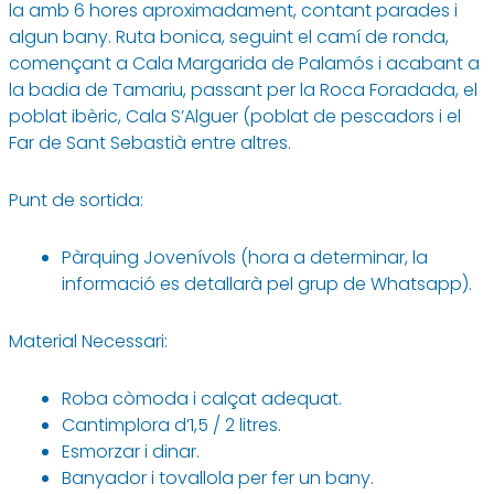
la amb 6 hores aproximadament, contant parades i
algun bany. Ruta bonica, seguint el camí de ronda,
començant a Cala Margarida de Palamós i acabant a
la badia de Tamariu, passant per la Roca Foradada, el
poblat ibèric, Cala S’Alguer (poblat de pescadors i el
Far de Sant Sebastià entre altres.
Punt de sortida:
Pàrquing Jovenívols
(hora a determinar, la
informació es detallarà pel grup de Whatsapp).
Material Necessari:
Roba còmoda i calçat adequat.
Cantimplora d’1,5 / 2 litres.
Esmorzar i dinar.
Banyador i tovallola per fer un bany.