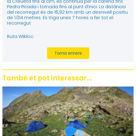
la Creueta fins al cim, es continua per la carena fins
Pedra Picada i tornada fins al punt d’inici. La distància
del recorregut és de 16,92 km amb un desnivell positiu
de 1.014 metres. Es triga unes 7 hores a fer tot el
recorregut
Ruta Wikiloc
Torna enrere
També et pot interessar...