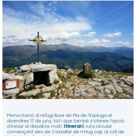
Pernoctació al refugi lliure de Pla de l’Espluga el
divendres 17 de juny, tot i que també s’ofereix l’opció
d’iniciar el dissabte matí.
Itinerari
: ruta circular
començant des de Castellar de n’Hug cap al coll de