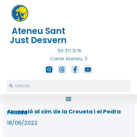
Vés
al
contingut
Ateneu Sant
Just Desvern
93 371 31 15
Carrer Ateneu, 3
T
F
Y
h
a
o
r
c
u
Search
Search
e
e
t
a
b
u
d
o
b
s
o
e
k
Ascensió al cim de la Creueta i el Pedra
Picada
-
18/06/2022
f