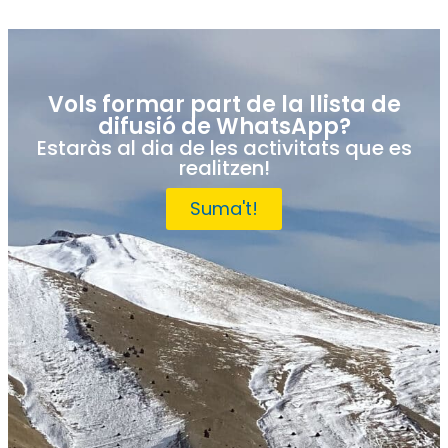
Vols formar part de la llista de
difusió de WhatsApp?
Estaràs al dia de les activitats que es
realitzen!
Suma't!