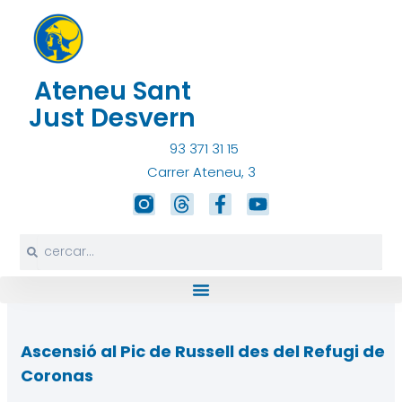
Vés
al
contingut
Ateneu Sant
Just Desvern
93 371 31 15
Carrer Ateneu, 3
T
F
Y
h
a
o
r
c
u
Search
Search
e
e
t
a
b
u
d
o
b
s
o
e
k
-
Ascensió al Pic de Russell des del Refugi de
f
Coronas