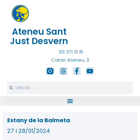
Vés
al
contingut
Ateneu Sant
Just Desvern
93 371 31 15
Carrer Ateneu, 3
T
F
Y
h
a
o
r
c
u
Search
Search
e
e
t
a
b
u
d
o
b
s
o
e
k
-
Estany de la Balmeta
f
27 i 28/01/2024