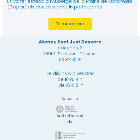
Es va fer estada a l’Auberge de la Prairie de Matamala
(Capcir) els dos dies amb 16 participants
Torna enrere
Ateneu Sant Just Desvern
c/Ateneu, 3
08960 Sant Just Desvern
93 371 31 15
De dilluns a divendres
de 10 a 14 h
i de 16 a 21 h
Adherit a:
Amb el suport
de: