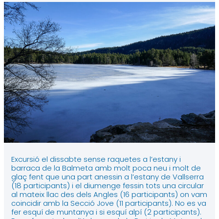
Excursió el dissabte sense raquetes a l’estany i
barraca de la Balmeta amb molt poca neu i molt de
glaç fent que una part anessin a l’estany de Vallserra
(18 participants) i el diumenge fessin tots una circular
al mateix llac des dels Angles (16 participants) on vam
coincidir amb la Secció Jove (11 participants). No es va
fer esquí de muntanya i si esquí alpí (2 participants).