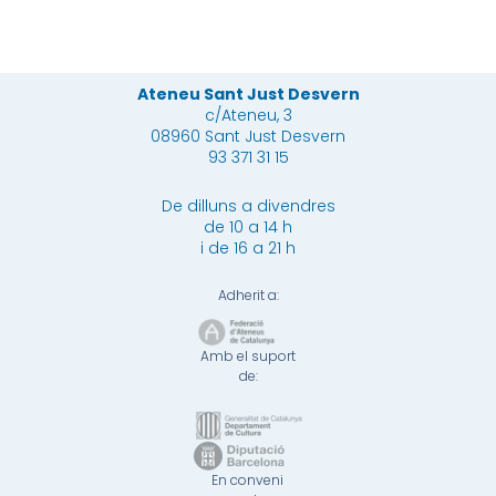
Ateneu Sant Just Desvern
c/Ateneu, 3
08960 Sant Just Desvern
93 371 31 15
De dilluns a divendres
de 10 a 14 h
i de 16 a 21 h
Adherit a:
Amb el suport
de:
En conveni