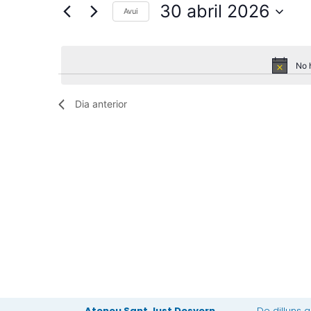
Cerqueu
30 abril 2026
Avui
d'Esdeveniments
Esdeveniments
Selecciona
per
una
paraula
data.
clau.
No 
Dia anterior
Ateneu Sant Just Desvern
De dilluns 