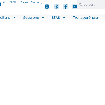
n
93 371 31 15
Carrer Ateneu, 3
Search
Search
T
F
Y
h
a
o
r
c
u
ultura
Seccions
SEAS
Transparència
e
e
t
a
b
u
d
o
b
s
o
e
k
-
f