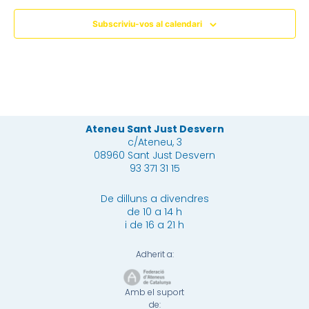
Subscriviu-vos al calendari
Ateneu Sant Just Desvern
c/Ateneu, 3
08960 Sant Just Desvern
93 371 31 15
De dilluns a divendres
de 10 a 14 h
i de 16 a 21 h
Adherit a:
Amb el suport
de: