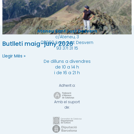
Ateneu Sant Just Desvern
c/Ateneu, 3
Butlletí maig-juny 2026
08960 Sant Just Desvern
93 371 31 15
Llegir Més »
De dilluns a divendres
de 10 a 14 h
i de 16 a 21 h
Adherit a:
Amb el suport
de: