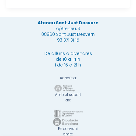
Ateneu Sant Just Desvern
c/Ateneu, 3
08960 Sant Just Desvern
93 371 31 15
De dilluns a divendres
de 10 a 14 h
i de 16 a 21 h
Adherit a:
Amb el suport
de:
En conveni
amb: