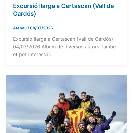
Excursió llarga a Certascan (Vall de
Cardós)
Ateneu
/
08/07/2026
Excursió llarga a Certascan (Vall de Cardós)
04/07/2026 Àlbum de diversos autors També
et pot interessar…