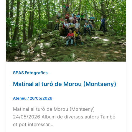
SEAS Fotografies
Matinal al turó de Morou (Montseny)
Ateneu
/
26/05/2026
Matinal al turó de Morou (Montseny)
24/05/2026 Àlbum de diversos autors També
et pot interessar…