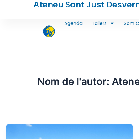
Ateneu Sant Just Desver
Vés
al
contingut
Agenda
Tallers
Som C
Nom de l'autor: Aten