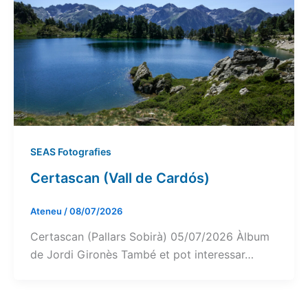
SEAS Fotografies
Certascan (Vall de Cardós)
Ateneu
/
08/07/2026
Certascan (Pallars Sobirà) 05/07/2026 Àlbum
de Jordi Gironès També et pot interessar…