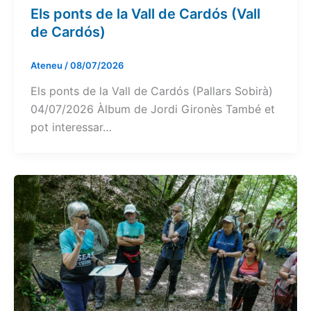
Els ponts de la Vall de Cardós (Vall
de Cardós)
Ateneu
/
08/07/2026
Els ponts de la Vall de Cardós (Pallars Sobirà)
04/07/2026 Àlbum de Jordi Gironès També et
pot interessar…