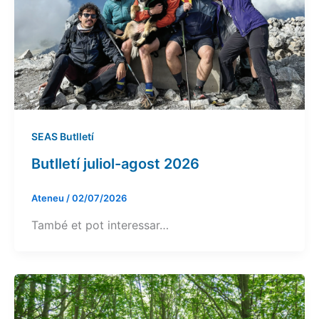
SEAS Butlletí
Butlletí juliol-agost 2026
Ateneu
/
02/07/2026
També et pot interessar…