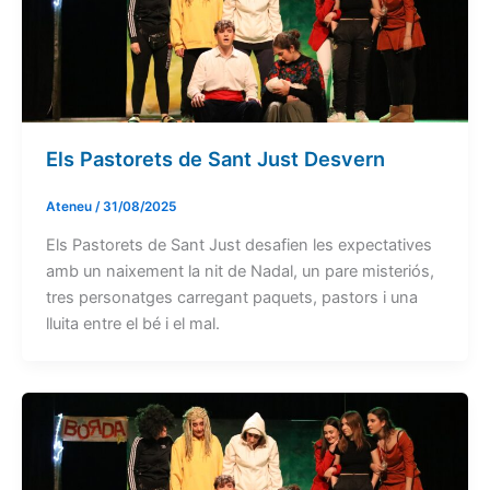
Els Pastorets de Sant Just Desvern
Ateneu
/
31/08/2025
Els Pastorets de Sant Just desafien les expectatives
amb un naixement la nit de Nadal, un pare misteriós,
tres personatges carregant paquets, pastors i una
lluita entre el bé i el mal.