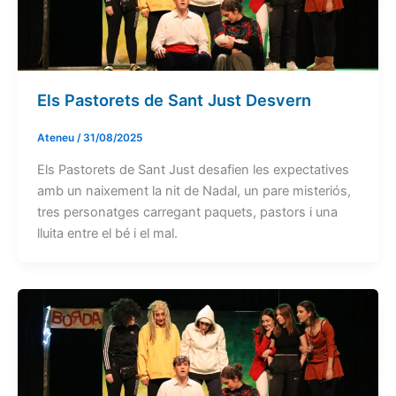
Els Pastorets de Sant Just Desvern
Ateneu
/
31/08/2025
Els Pastorets de Sant Just desafien les expectatives
amb un naixement la nit de Nadal, un pare misteriós,
tres personatges carregant paquets, pastors i una
lluita entre el bé i el mal.