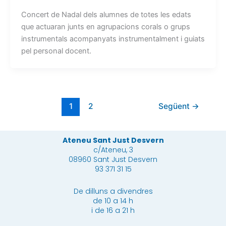
Concert de Nadal dels alumnes de totes les edats
que actuaran junts en agrupacions corals o grups
instrumentals acompanyats instrumentalment i guiats
pel personal docent.
1
2
Següent
→
Ateneu Sant Just Desvern
c/Ateneu, 3
08960 Sant Just Desvern
93 371 31 15
De dilluns a divendres
de 10 a 14 h
i de 16 a 21 h