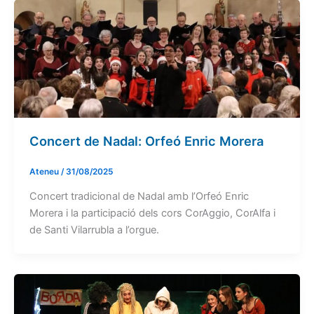
Concert de Nadal: Orfeó Enric Morera
Ateneu
/
31/08/2025
Concert tradicional de Nadal amb l’Orfeó Enric
Morera i la participació dels cors CorAggio, CorAlfa i
de Santi Vilarrubla a l’orgue.