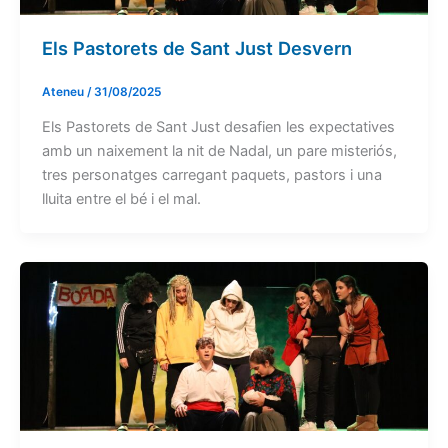
Els Pastorets de Sant Just Desvern
Ateneu
/
31/08/2025
Els Pastorets de Sant Just desafien les expectatives
amb un naixement la nit de Nadal, un pare misteriós,
tres personatges carregant paquets, pastors i una
lluita entre el bé i el mal.