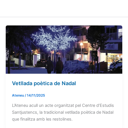
Vetllada poètica de Nadal
Ateneu
/
14/11/2025
L’Ateneu acull un acte organitzat pel Centre d’Estudis
Santjustencs, la tradicional vetllada poètica de Nadal
que finalitza amb les restolines.