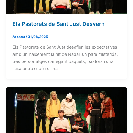
Els Pastorets de Sant Just Desvern
Ateneu
/
31/08/2025
Els Pastorets de Sant Just desafien les expectatives
amb un naixement la nit de Nadal, un pare misteriós,
tres personatges carregant paquets, pastors i una
lluita entre el bé i el mal.