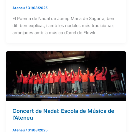
Ateneu
/
31/08/2025
El Poema de Nadal de Josep Maria de Sagarra, ben
dit, ben explicat, i amb les nadales més tradicionals
arranjades amb la música d’arrel de Flowk.
Concert de Nadal: Escola de Música de
l’Ateneu
Ateneu
/
31/08/2025